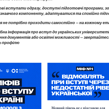
ові вступати одразу, доступні підготовчі програми, з
нознавчого компоненту, адаптуватися та спокійно під
я не потрібно проходити самостійно — на кожному етап
бна інформація про вступ до українських університеті
ння документів або освітні можливості — звертайтесь
io профілю