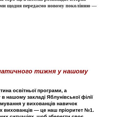
 ми щодня передаємо новому поколінню —
ематичного тижня у нашому
тина освітньої програми, а
у в нашому закладі Яблунівської філії
мування у вихованців навичок
их вихованців — це наш пріоритет №1.
зних ситуаціях, щоб зберегти своє