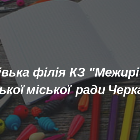
ip to main content
Skip to navigat
вька філія КЗ "Межирі
ї міської ради Чер
сько