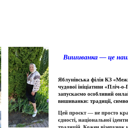
Вишиванка — це наш 
Яблунівська філія КЗ «Меж
чудової ініціативи «Пліч-о
запускаємо особливий онл
вишиванки: традиції, симво
Цей проєкт — не просто кра
єдності, національної ідент
традицій. Кожен візерунок н