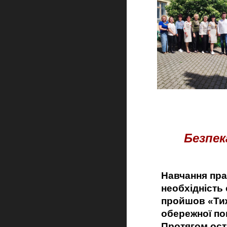
Безпек
Навчання пра
необхідність 
пройшов «Тиж
обережної по
Протягом ост