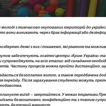
 молоді з тимчасово окупованих територій до українсь
то вони виникають через брак інформації або дезінфор
розберемо деякі з них і покажемо, які рішення та можли
упом забезпечують освітні центри «Крим-Україна» та «
и супроводжують на всіх етапах: від складання необхі
нтів. Частину процесів можна пройти дистанційно, ще 
надається безоплатне житло, а також передбачена до
ля переїзду. Після зарахування студенти можуть прет
онодавства.
плануєте виїзд — звертайтеся. У межах ініціативи Прези
їхати безкоштовно, конфіденційно та з повним супро
рають безпечний маршрут.