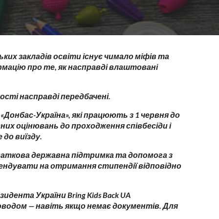
ких закладів освіти існує чимало міфів та
мацію про те, як насправді влаштовані
вості насправді передбачені.
Донбас-Україна», які працюють з 1 червня до
дних оцінювань до проходження співбесіди і
до виїзду.
даткова державна підтримка та допомога з
ендувати на отримання стипендії відповідно
дента України Bring Kids Back UA
водом — навіть якщо немає документів. Для