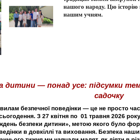
нашого народу. Цю історію
нашим учням.
а дитини — понад усе: підсумки т
садочку
вилам безпечної поведінки — це не просто час
сьогодення. З 27 квітня по 01 травня 2026 рок
день безпеки дитини», метою якого було фор
ведінки в довкіллі та виховання. Безпека наш
аннього тижня ми навчали малят, як діяти в рі