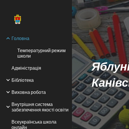
Sk
Головна
Температурний режим
школи
Яблуні
Адміністрація
Канів
Бібліотека
Виховна робота
Внутрішня система
забезпечення якості освіти
Всеукраїнська школа
онлайн