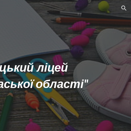
ion
цький ліцей
каської області"