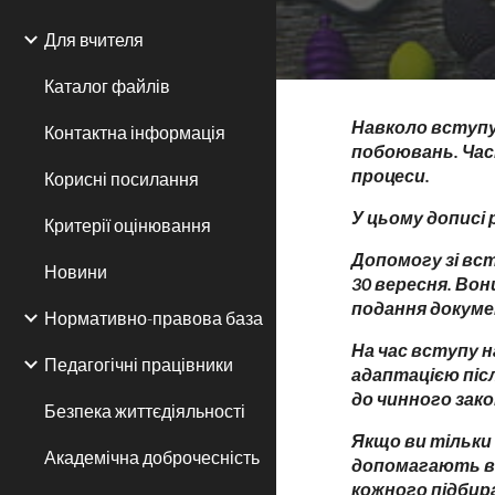
Для вчителя
Каталог файлів
Навколо вступу
Контактна інформація
побоювань. Час
процеси.
Корисні посилання
У цьому дописі 
Критерії оцінювання
Допомогу зі вст
Новини
30 вересня. Вон
подання докуме
Нормативно-правова база
На час вступу 
Педагогічні працівники
адаптацією піс
до чинного зак
Безпека життєдіяльності
Якщо ви тільки 
Академічна доброчесність
допомагають ви
кожного підби