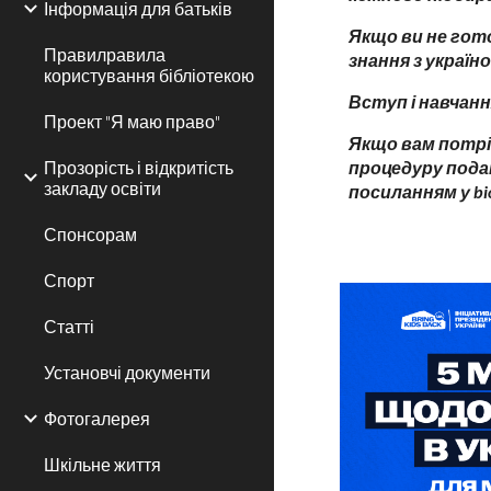
Інформація для батьків
Якщо ви не гот
Правилравила
знання з украї
користування бібліотекою
Вступ і навчанн
Проект "Я маю право"
Якщо вам потрі
Прозорість і відкритість
процедуру пода
закладу освіти
посиланням у b
Спонсорам
Спорт
Статті
Установчі документи
Фотогалерея
Шкільне життя